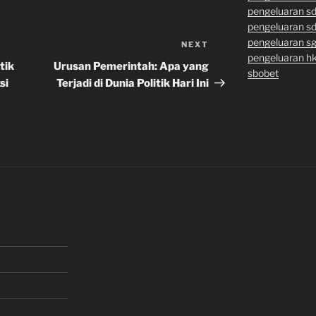
pengeluaran s
pengeluaran s
pengeluaran s
NEXT
Next
pengeluaran h
Post
tik
Urusan Pemerintah: Apa yang
sbobet
si
Terjadi di Dunia Politik Hari Ini