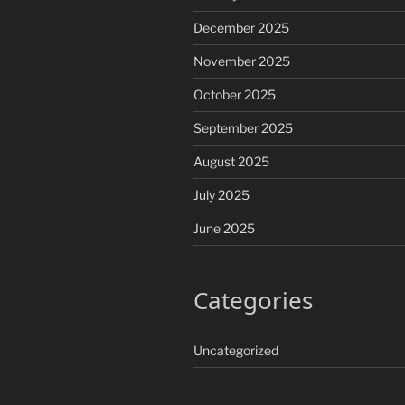
December 2025
November 2025
October 2025
September 2025
August 2025
July 2025
June 2025
Categories
Uncategorized