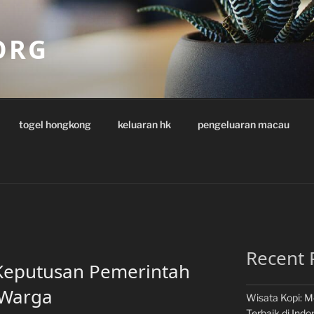
ORG
togel hongkong
keluaran hk
pengeluaran macau
Recent 
 Keputusan Pemerintah
 Warga
Wisata Kopi: 
Terbaik di Indo