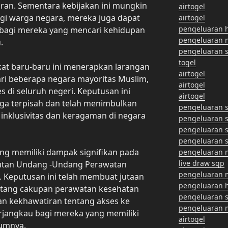
an. Sementara kebijakan ini mungkin
airtogel
i warga negara, mereka juga dapat
airtogel
pengeluaran 
 bagi mereka yang mencari kehidupan
pengeluaran 
.
pengeluaran 
togel
kat baru-baru ini menerapkan larangan
airtogel
ri beberapa negara mayoritas Muslim,
airtogel
di seluruh negeri. Keputusan ini
airtogel
ga terpisah dan telah menimbulkan
pengeluaran 
i inklusivitas dan keragaman di negara
pengeluaran 
pengeluaran 
pengeluaran 
ng memiliki dampak signifikan pada
pengeluaran 
live draw sgp
utan Undang -Undang Perawatan
pengeluaran 
. Keputusan ini telah membuat jutaan
pengeluaran 
entang cakupan perawatan kesehatan
pengeluaran 
n kekhawatiran tentang akses ke
pengeluaran 
rjangkau bagi mereka yang memiliki
airtogel
lumnya.