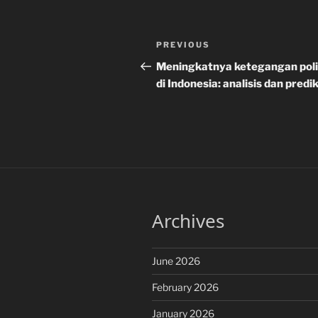
Post
Previous
PREVIOUS
navigation
Post
Meningkatnya ketegangan poli
di Indonesia: analisis dan predik
Archives
June 2026
February 2026
January 2026