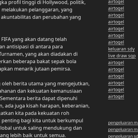
airtogel
 profil tinggi di Hollywood, politik,
airtogel
uh melakukan pelanggaran, yang
airtogel
akuntabilitas dan perubahan yang
airtogel
airtogel
airtogel
a FIFA yang akan datang telah
airtogel
 antisipasi di antara para
keluaran sdy
Turnamen, yang akan diadakan di
live draw sgp
erkan beberapa bakat sepak bola
airtogel
arapkan menarik jutaan pemirsa.
airtogel
airtogel
airtogel
 oleh berita utama yang mengejutkan,
airtogel
tahanan dan kekuatan kemanusiaan
airtogel
Sementara berita dapat dipenuhi
, ada juga kisah harapan, keberanian,
atkan kita pada kekuatan roh
at penting bagi kita untuk berkumpul
pengeluaran 
lobal untuk saling mendukung dan
pengeluaran 
ang lebih baik untuk semua.
pengeluaran s