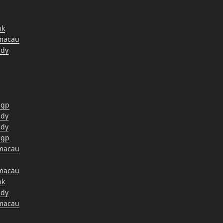
hk
macau
sdy
sgp
sdy
sdy
sgp
macau
macau
hk
sdy
macau