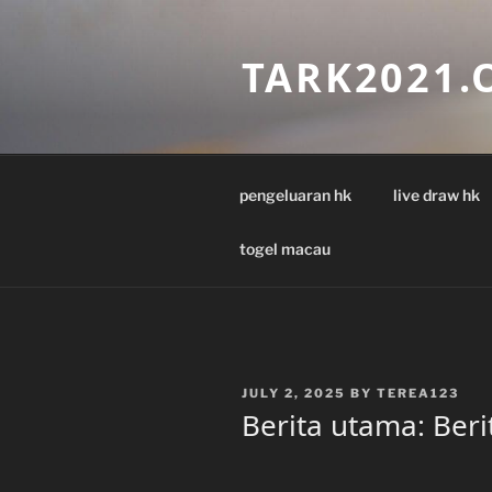
Skip
to
TARK2021.
content
pengeluaran hk
live draw hk
togel macau
POSTED
JULY 2, 2025
BY
TEREA123
ON
Berita utama: Beri