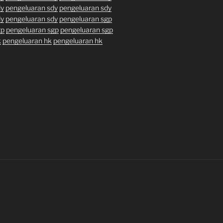
dy
pengeluaran sdy
pengeluaran sdy
dy
pengeluaran sdy
pengeluaran sgp
gp
pengeluaran sgp
pengeluaran sgp
k
pengeluaran hk
pengeluaran hk