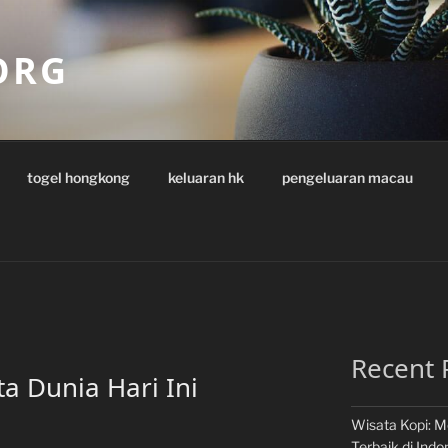
ORG
togel hongkong
keluaran hk
pengeluaran macau
Recent 
ta Dunia Hari Ini
Wisata Kopi: 
Terbaik di Indo