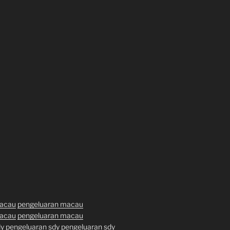
macau
pengeluaran macau
macau
pengeluaran macau
dy
pengeluaran sdy
pengeluaran sdy