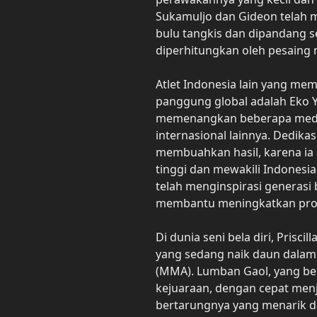
Sukamuljo dan Gideon telah 
bulu tangkis dan dipandang 
diperhitungkan oleh pesaing 
Atlet Indonesia lain yang mem
panggung global adalah Eko Yu
memenangkan beberapa medal
internasional lainnya. Dedikas
membuahkan hasil, karena ia s
tinggi dan mewakili Indonesi
telah menginspirasi generasi 
membantu meningkatkan profil
Di dunia seni bela diri, Prisc
yang sedang naik daun dalam 
(MMA). Lumban Gaol, yang be
kejuaraan, dengan cepat men
bertarungnya yang menarik da