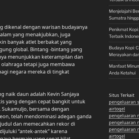
Menjelajahi Be
Sumatra hingga
ng dikenal dengan warisan budayanya
Penikmat Kopi:
alam yang menakjubkan, juga
Terbaik Indone
n banyak atlet berbakat yang
Budaya Kopi: C
ng global. Bintang -bintang yang
Merayakan dan
anya menunjukkan keterampilan dan
 olahraga tetapi juga membawa
Manfaat Minum 
gi negara mereka di tingkat
Anda Ketahui
ng naik daun adalah Kevin Sanjaya
Situs Terkait
is yang dengan cepat bangkit untuk
pengeluaran 
is. Sukamuljo, bersama dengan
airtogel
pengeluaran 
deon, telah mendominasi adegan ganda
pengeluaran 
judul dan memecahkan rekor di
pengeluaran 
 dijuluki “antek-antek” karena
airtogel
gaya bermain yang cepat kilat.