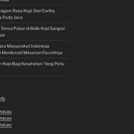
ragam Rasa Kopi: Dari Earthy
 Fruity Java
 Temui Pakar di Balik Kopi Sangrai
sia
ara Masyarakat Indonesia
 Menikmati Minuman Favoritnya
Kopi Bagi Kesehatan: Yang Perlu
sdy
macau
macau
macau