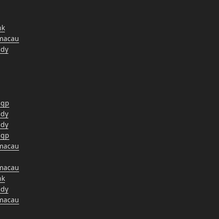
hk
macau
sdy
sgp
sdy
sdy
sgp
macau
macau
hk
sdy
macau