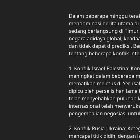
Dalam beberapa minggu terakhi
mendominasi berita utama di s
sedang berlangsung di Timur
negara adidaya global, keada
dan tidak dapat diprediksi. B
tentang beberapa konflik int
1. Konflik Israel-Palestina: Ko
meningkat dalam beberapa mi
mematikan meletus di Yerusal
dipicu oleh perselisihan lama
telah menyebabkan puluhan ko
internasional telah menyeruk
pengembalian negosiasi untuk
2. Konflik Rusia-Ukraina: Ket
mencapai titik didih, dengan 