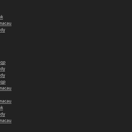
hk
macau
sdy
sgp
sdy
sdy
sgp
macau
macau
hk
sdy
macau