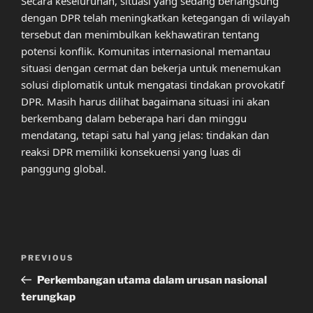
Secara keseluruhan, situasi yang sedang berlangsung
dengan DPR telah meningkatkan ketegangan di wilayah
tersebut dan menimbulkan kekhawatiran tentang
potensi konflik. Komunitas internasional memantau
situasi dengan cermat dan bekerja untuk menemukan
solusi diplomatik untuk mengatasi tindakan provokatif
DPR. Masih harus dilihat bagaimana situasi ini akan
berkembang dalam beberapa hari dan minggu
mendatang, tetapi satu hal yang jelas: tindakan dan
reaksi DPR memiliki konsekuensi yang luas di
panggung global.
Post
Previous
PREVIOUS
navigation
Post
Perkembangan utama dalam urusan nasional
terungkap