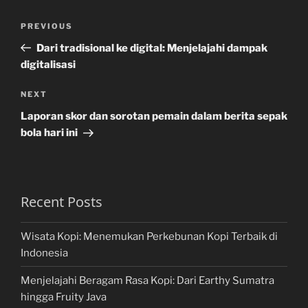
Post
Previous
PREVIOUS
navigation
Post
Dari tradisional ke digital: Menjelajahi dampak
digitalisasi
Next
NEXT
Post
Laporan skor dan sorotan pemain dalam berita sepak
bola hari ini
Recent Posts
Wisata Kopi: Menemukan Perkebunan Kopi Terbaik di
Indonesia
Menjelajahi Beragam Rasa Kopi: Dari Earthy Sumatra
hingga Fruity Java