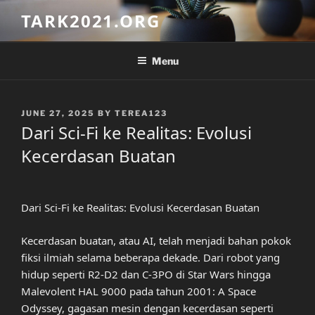
Skip
TARK2021.ORG
to
content
Menu
POSTED
JUNE 27, 2025
BY
TEREA123
ON
Dari Sci-Fi ke Realitas: Evolusi
Kecerdasan Buatan
Dari Sci-Fi ke Realitas: Evolusi Kecerdasan Buatan
Kecerdasan buatan, atau AI, telah menjadi bahan pokok
fiksi ilmiah selama beberapa dekade. Dari robot yang
hidup seperti R2-D2 dan C-3PO di Star Wars hingga
Malevolent HAL 9000 pada tahun 2001: A Space
Odyssey, gagasan mesin dengan kecerdasan seperti