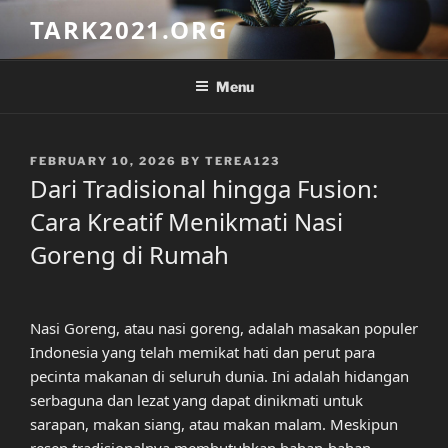
Skip
TARK2021.ORG
to
content
Menu
POSTED
FEBRUARY 10, 2026
BY
TEREA123
ON
Dari Tradisional hingga Fusion:
Cara Kreatif Menikmati Nasi
Goreng di Rumah
Nasi Goreng, atau nasi goreng, adalah masakan populer
Indonesia yang telah memikat hati dan perut para
pecinta makanan di seluruh dunia. Ini adalah hidangan
serbaguna dan lezat yang dapat dinikmati untuk
sarapan, makan siang, atau makan malam. Meskipun