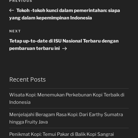
Previous
PREVIOUS
navigation
Post
Tokoh -tokoh kunci dalam pemerintahan: siapa
yang dalam kepemimpinan Indonesia
Next
NEXT
Post
Tetap up-to-date di ISU Nasional Terbaru dengan
pembaruan terbaru ini
Recent Posts
Wisata Kopi: Menemukan Perkebunan Kopi Terbaik di
Indonesia
Menjelajahi Beragam Rasa Kopi: Dari Earthy Sumatra
hingga Fruity Java
Penikmat Kopi: Temui Pakar di Balik Kopi Sangrai