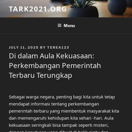
Skip
TARK2021.ORG
to
content
Menu
POSTED
JULY 11, 2025
BY
TEREA123
ON
Di dalam Aula Kekuasaan:
Perkembangan Pemerintah
Terbaru Terungkap
Sebagai warga negara, penting bagi kita untuk tetap
mendapat informasi tentang perkembangan
pemerintah terbaru yang membentuk masyarakat kita
dan memengaruhi kehidupan kita sehari -hari. Aula
kekuasaan seringkali bisa tampak seperti misteri,