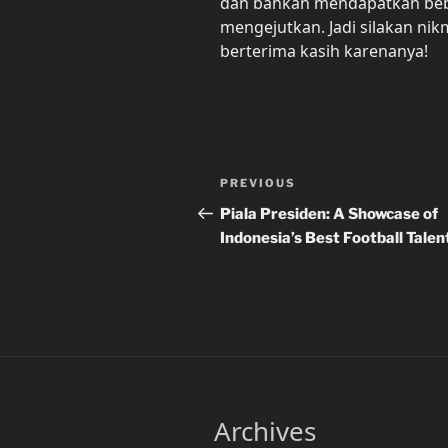
dan bahkan mendapatkan beb
mengejutkan. Jadi silakan ni
berterima kasih karenanya!
Post
Previous
PREVIOUS
navigation
Post
Piala Presiden: A Showcase of
Indonesia’s Best Football Talen
Archives