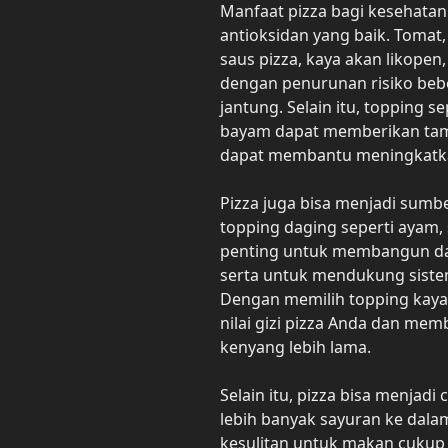
Manfaat pizza bagi kesehatan
antioksidan yang baik. Toma
saus pizza, kaya akan likopen
dengan penurunan risiko bebe
jantung. Selain itu, topping 
bayam dapat memberikan tamb
dapat membantu meningkatka
Pizza juga bisa menjadi sumber
topping daging seperti ayam, 
penting untuk membangun da
serta untuk mendukung siste
Dengan memilih topping kaya
nilai gizi pizza Anda dan m
kenyang lebih lama.
Selain itu, pizza bisa menjad
lebih banyak sayuran ke dal
kesulitan untuk makan cukup