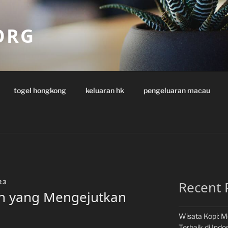
ORG
togel hongkong
keluaran hk
pengeluaran macau
Recent 
23
n yang Mengejutkan
Wisata Kopi: 
Terbaik di Indo