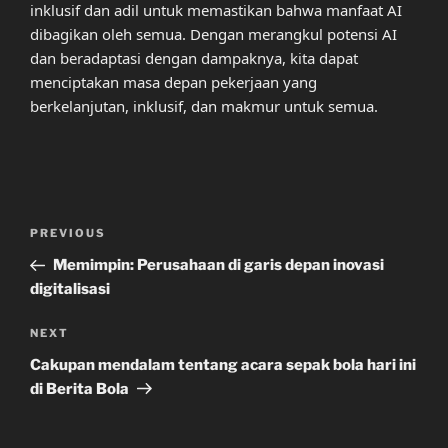
inklusif dan adil untuk memastikan bahwa manfaat AI
dibagikan oleh semua. Dengan merangkul potensi AI
dan beradaptasi dengan dampaknya, kita dapat
menciptakan masa depan pekerjaan yang
berkelanjutan, inklusif, dan makmur untuk semua.
Post
Previous
PREVIOUS
navigation
Post
Memimpin: Perusahaan di garis depan inovasi
digitalisasi
Next
NEXT
Post
Cakupan mendalam tentang acara sepak bola hari ini
di Berita Bola