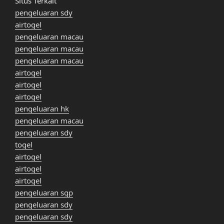
Situs Terkait
pengeluaran sdy
airtogel
pengeluaran macau
pengeluaran macau
pengeluaran macau
airtogel
airtogel
airtogel
pengeluaran hk
pengeluaran macau
pengeluaran sdy
togel
airtogel
airtogel
airtogel
pengeluaran sgp
pengeluaran sdy
pengeluaran sdy