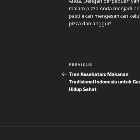
Anda. Dengan perpaduan yang
malam pizza Anda menjadi p
pasti akan mengesankan kelu
pizza dan anggur!
Post
Previous
PREVIOUS
navigation
Post
Tren Kesehatan: Makanan
Tradisional Indonesia untuk Ga
Hidup Sehat