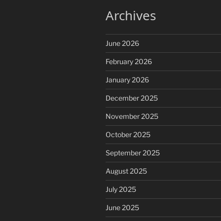
Archives
June 2026
February 2026
January 2026
December 2025
November 2025
October 2025
September 2025
August 2025
July 2025
June 2025