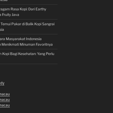
ragam Rasa Kopi: Dari Earthy
 Fruity Java
 Temui Pakar di Balik Kopi Sangrai
sia
ara Masyarakat Indonesia
 Menikmati Minuman Favoritnya
Kopi Bagi Kesehatan: Yang Perlu
sdy
macau
macau
macau