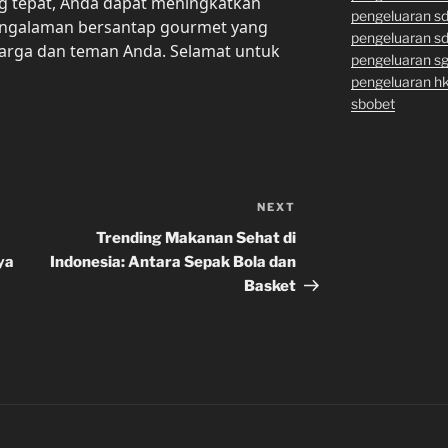
 tepat, Anda dapat meningkatkan
pengeluaran s
engalaman bersantap gourmet yang
pengeluaran s
arga dan teman Anda. Selamat untuk
pengeluaran s
pengeluaran h
sbobet
NEXT
Next
Post
Trending Makanan Sehat di
ya
Indonesia: Antara Sepak Bola dan
Basket