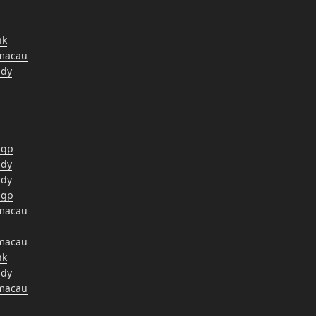
hk
macau
sdy
sgp
sdy
sdy
sgp
macau
macau
hk
sdy
macau