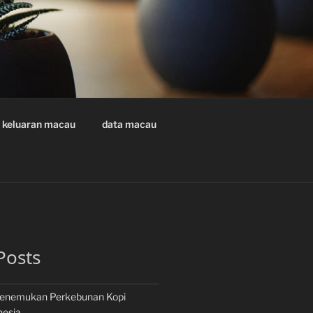
keluaran macau
data macau
Posts
Menemukan Perkebunan Kopi
nesia