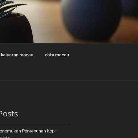
keluaran macau
data macau
Posts
Menemukan Perkebunan Kopi
nesia