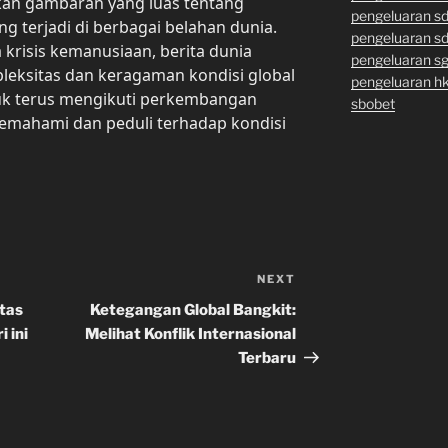
ikan gambaran yang luas tentang
pengeluaran s
ng terjadi di berbagai belahan dunia.
pengeluaran s
a krisis kemanusiaan, berita dunia
pengeluaran s
leksitas dan keragaman kondisi global
pengeluaran h
ntuk terus mengikuti perkembangan
sbobet
 memahami dan peduli terhadap kondisi
NEXT
Next
Post
atas
Ketegangan Global Bangkit:
 ini
Melihat Konflik Internasional
Terbaru