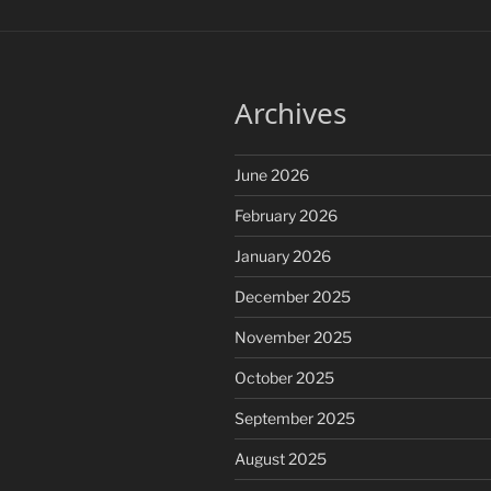
Archives
June 2026
February 2026
January 2026
December 2025
November 2025
October 2025
September 2025
August 2025