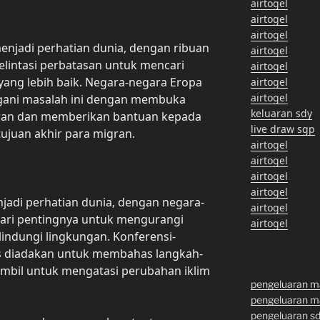
airtogel
airtogel
airtogel
menjadi perhatian dunia, dengan ribuan
airtogel
lintasi perbatasan untuk mencari
airtogel
ang lebih baik. Negara-negara Eropa
airtogel
airtogel
gani masalah ini dengan membuka
keluaran sdy
migran dan memberikan bantuan kepada
live draw sgp
ujuan akhir para migran.
airtogel
airtogel
airtogel
airtogel
njadi perhatian dunia, dengan negara-
airtogel
ari pentingnya untuk mengurangi
airtogel
indungi lingkungan. Konferensi-
us diadakan untuk membahas langkah-
ambil untuk mengatasi perubahan iklim
pengeluaran 
pengeluaran 
pengeluaran s