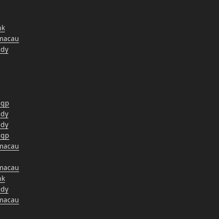
hk
macau
sdy
sgp
sdy
sdy
sgp
macau
macau
hk
sdy
macau