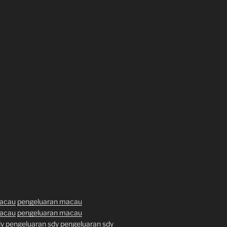
macau
pengeluaran macau
macau
pengeluaran macau
dy
pengeluaran sdy
pengeluaran sdy