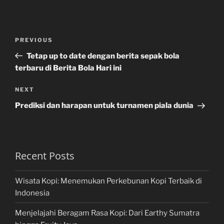
Post
Previous
PREVIOUS
navigation
Post
Tetap up to date dengan berita sepak bola
terbaru di Berita Bola Hari ini
Next
NEXT
Post
Prediksi dan harapan untuk turnamen piala dunia
Recent Posts
Wisata Kopi: Menemukan Perkebunan Kopi Terbaik di
Indonesia
Menjelajahi Beragam Rasa Kopi: Dari Earthy Sumatra