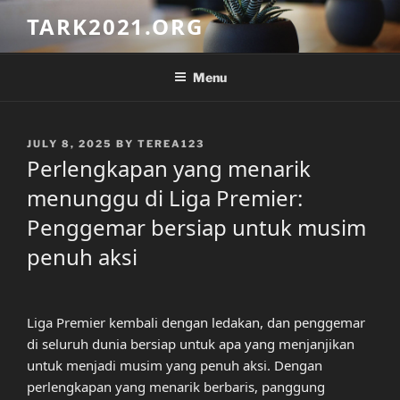
Skip
TARK2021.ORG
to
content
Menu
POSTED
JULY 8, 2025
BY
TEREA123
ON
Perlengkapan yang menarik
menunggu di Liga Premier:
Penggemar bersiap untuk musim
penuh aksi
Liga Premier kembali dengan ledakan, dan penggemar
di seluruh dunia bersiap untuk apa yang menjanjikan
untuk menjadi musim yang penuh aksi. Dengan
perlengkapan yang menarik berbaris, panggung