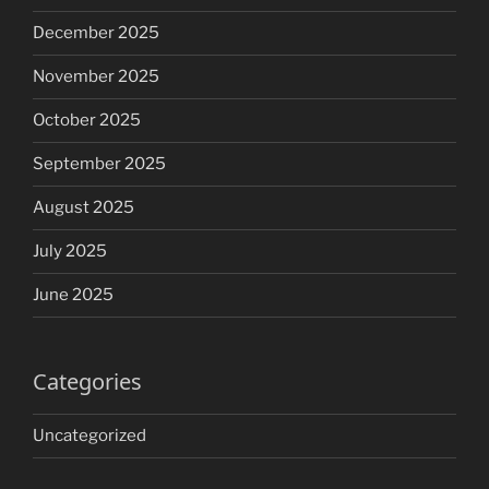
December 2025
November 2025
October 2025
September 2025
August 2025
July 2025
June 2025
Categories
Uncategorized