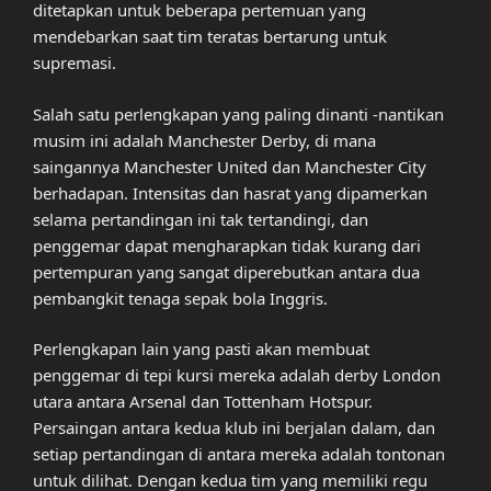
ditetapkan untuk beberapa pertemuan yang
mendebarkan saat tim teratas bertarung untuk
supremasi.
Salah satu perlengkapan yang paling dinanti -nantikan
musim ini adalah Manchester Derby, di mana
saingannya Manchester United dan Manchester City
berhadapan. Intensitas dan hasrat yang dipamerkan
selama pertandingan ini tak tertandingi, dan
penggemar dapat mengharapkan tidak kurang dari
pertempuran yang sangat diperebutkan antara dua
pembangkit tenaga sepak bola Inggris.
Perlengkapan lain yang pasti akan membuat
penggemar di tepi kursi mereka adalah derby London
utara antara Arsenal dan Tottenham Hotspur.
Persaingan antara kedua klub ini berjalan dalam, dan
setiap pertandingan di antara mereka adalah tontonan
untuk dilihat. Dengan kedua tim yang memiliki regu