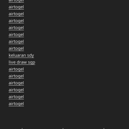
airtogel
airtogel
airtogel
airtogel
airtogel
airtogel
airtogel
keluaran sdy
live draw sgp
airtogel
airtogel
airtogel
airtogel
airtogel
airtogel