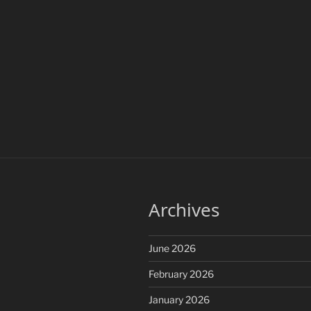
Archives
June 2026
February 2026
January 2026