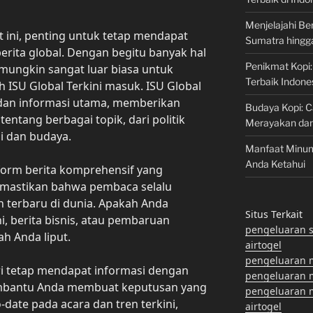
Menjelajahi Be
t ini, penting untuk tetap mendapat
Sumatra hingga
erita global. Dengan begitu banyak hal
Penikmat Kopi:
, mungkin sangat luar biasa untuk
Terbaik Indone
h ISU Global Terkini masuk. ISU Global
 dan informasi utama, memberikan
Budaya Kopi: C
ntang berbagai topik, dari politik
Merayakan dan
i dan budaya.
Manfaat Minum 
Anda Ketahui
tform berita komprehensif yang
emastikan bahwa pembaca selalu
 terbaru di dunia. Apakah Anda
Situs Terkait
i, berita bisnis, atau pembaruan
pengeluaran 
ah Anda liput.
airtogel
pengeluaran 
ri tetap mendapat informasi dengan
pengeluaran 
membantu Anda membuat keputusan yang
pengeluaran 
-date pada acara dan tren terkini,
airtogel