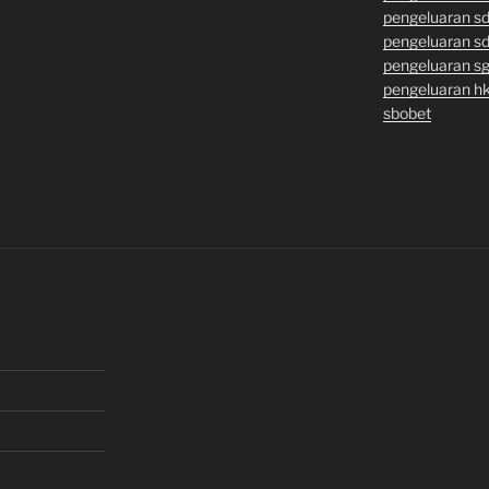
pengeluaran s
pengeluaran s
pengeluaran s
pengeluaran h
sbobet