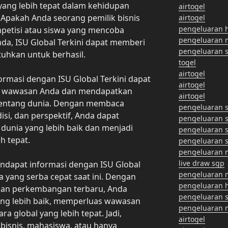
yang lebih tepat dalam kehidupan
airtogel
 Apakah Anda seorang pemilik bisnis
airtogel
pengeluaran 
mpetisi atau siswa yang mencoba
pengeluaran 
da, ISU Global Terkini dapat memberi
pengeluaran 
uhkan untuk berhasil.
togel
airtogel
formasi dengan ISU Global Terkini dapat
airtogel
 wawasan Anda dan mendapatkan
airtogel
tentang dunia. Dengan membaca
pengeluaran 
isi, dan perspektif, Anda dapat
pengeluaran 
nia yang lebih baik dan menjadi
pengeluaran 
h tepat.
pengeluaran 
pengeluaran 
live draw sgp
ndapat informasi dengan ISU Global
pengeluaran 
ia yang serba cepat saat ini. Dengan
pengeluaran 
 dan perkembangan terbaru, Anda
pengeluaran 
ng lebih baik, memperluas wawasan
pengeluaran 
a global yang lebih tepat. Jadi,
airtogel
bisnis, mahasiswa, atau hanya