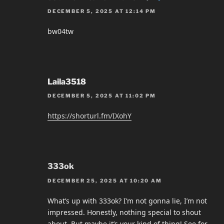
DECEMBER 5, 2025 AT 12:14 PM
bw04tw
Laila3518
DECEMBER 5, 2025 AT 11:02 PM
https://shorturl.fm/IXohY
333ok
DECEMBER 25, 2025 AT 10:20 AM
What’s up with 333ok? I’m not gonna lie, I’m not
impressed. Honestly, nothing special to shout
about. But maybe it’s your kind of thing! See for