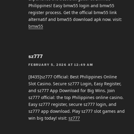
Philippines! Easy bmw55 login and bmw55
register process. Get the official bmw55 link
alternatif and bmw55 download apk now. visit:
bmw55
sz777
FEBRUARY 5, 2026 AT 12:49 AM
[8435]sz777 Official: Best Philippines Online
Slot Casino. Secure sz777 Login, Easy Register,
and sz777 App Download for Big Wins. Join
sz777 official: the top Philippines online casino.
Easy sz777 register, secure sz777 login, and
sz777 app download. Play sz777 slot games and
win big today! visit:
sz777