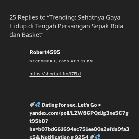
25 Replies to “Trending: Sehatnya Gaya
Hidup di Tengah Persaingan Sepak Bola
dan Basket”
Robert4595
DECEMBER 1, 2025 AT 7:17 PM
https://shorturl.fm/t7FLd
Dating for sex. Let's Go >
yandex.com/poll/LZW8GPQdJg3xe5C7g
t95bD?
hs=b07bd661694ac751ee00a2efda9fa3
c5& Notification # 9254