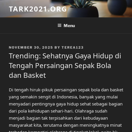
Skip
TARK2021.ORG
to
content
Menu
POSTED
NOVEMBER 30, 2025
BY
TEREA123
ON
Trending: Sehatnya Gaya Hidup di
Tengah Persaingan Sepak Bola
dan Basket
Di tengah hiruk-pikuk persaingan sepak bola dan basket
yang semakin sengit di Indonesia, banyak yang mulai
menyadari pentingnya gaya hidup sehat sebagai bagian
dari pola kehidupan sehari-hari. Olahraga sudah
menjadi bagian tak terpisahkan dari kebudayaan
masyarakat kita, terutama dengan meningkatnya minat