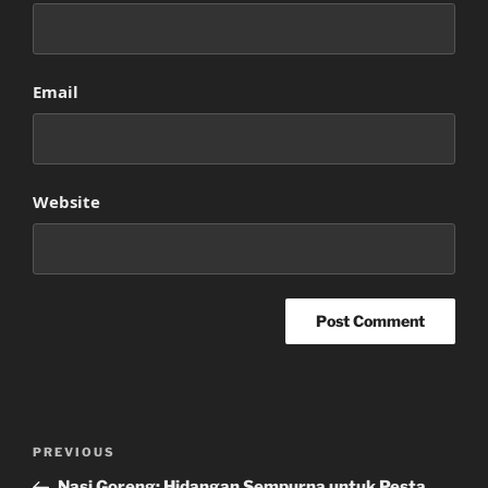
Email
Website
Post
Previous
PREVIOUS
navigation
Post
Nasi Goreng: Hidangan Sempurna untuk Pesta