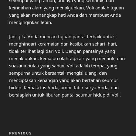
setempat yang ramah, budaya yang semarak, dan
keindahan alam yang menakjubkan, Voli adalah tujuan
yang akan menangkap hati Anda dan membuat Anda
menginginkan lebih.
Jadi, jika Anda mencari tujuan pantai terbaik untuk
menghindari keramaian dan kesibukan sehari -hari,
tidak terlihat lagi dari Voli. Dengan pantainya yang
menakjubkan, kegiatan olahraga air yang menarik, dan
suasana pulau yang santai, Voli adalah tempat yang
sempurna untuk bersantai, mengisi ulang, dan
menciptakan kenangan yang akan bertahan seumur
hidup. Kemasi tas Anda, ambil tabir surya Anda, dan
bersiaplah untuk liburan pantai seumur hidup di Voli.
Post
Previous
PREVIOUS