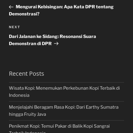
navigation
Post
Mengurai Kebisingan: Apa Kata DPR tentang
Demonstrasi?
Next
NEXT
Post
Dari Jalanan ke Sidang: Resonansi Suara
Demonstran di DPR
Recent Posts
Wisata Kopi: Menemukan Perkebunan Kopi Terbaik di
Indonesia
Menjelajahi Beragam Rasa Kopi: Dari Earthy Sumatra
hingga Fruity Java
Penikmat Kopi: Temui Pakar di Balik Kopi Sangrai