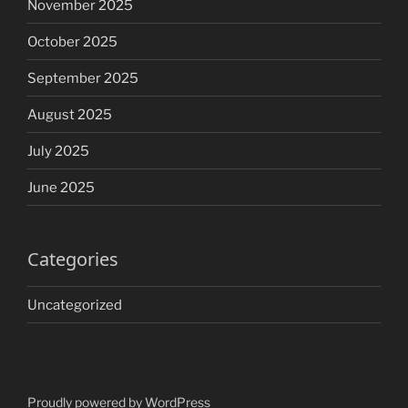
November 2025
October 2025
September 2025
August 2025
July 2025
June 2025
Categories
Uncategorized
Proudly powered by WordPress